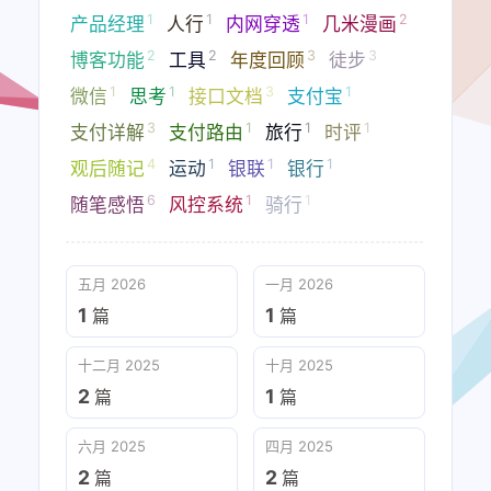
1
1
1
2
产品经理
人行
内网穿透
几米漫画
2
2
3
3
博客功能
工具
年度回顾
徒步
1
1
3
1
微信
思考
接口文档
支付宝
3
1
1
1
支付详解
支付路由
旅行
时评
4
1
1
1
观后随记
运动
银联
银行
6
1
1
随笔感悟
风控系统
骑行
五月 2026
一月 2026
1
1
篇
篇
十二月 2025
十月 2025
2
1
篇
篇
六月 2025
四月 2025
2
2
篇
篇