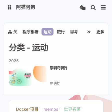
阿猫阿狗
博客相关
程序部署
运动
旅行
思考
产品经理
更多
几
博客
今日热榜
网址导航
主题狗
分类 - 运动
Memos
2025
崇明岛骑行
站点检测
中文诗歌
骑行
食用手册
2025-06-28
1
2
1
Docker项目
memos
世界名著