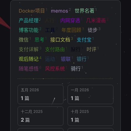
1
2
1
Docker项目
memos
世界名著
1
1
1
2
产品经理
人行
内网穿透
几米漫画
2
2
3
3
博客功能
工具
年度回顾
徒步
1
1
3
1
微信
思考
接口文档
支付宝
3
1
1
1
支付详解
支付路由
旅行
时评
4
1
1
1
观后随记
运动
银联
银行
6
1
1
随笔感悟
风控系统
骑行
五月 2026
一月 2026
1
1
篇
篇
十二月 2025
十月 2025
2
1
篇
篇