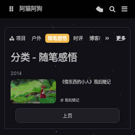
阿猫阿狗
Docker项目
户外
随笔感悟
时评
博客相关
程序部署
更多
博客
今日热榜
网址导航
主题狗
分类 - 随笔感悟
Memos
2014
《借东西的小人》观后随记
站点检测
中文诗歌
观后随记
食用手册
2014-10-25
上页