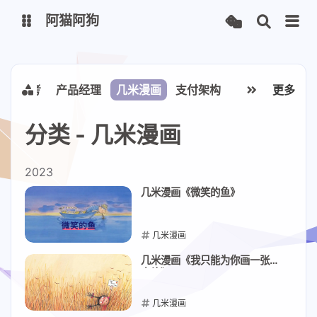
阿猫阿狗
行
思考
产品经理
几米漫画
支付架构
接口文档
更多
博客
今日热榜
网址导航
主题狗
分类 - 几米漫画
Memos
2023
几米漫画《微笑的鱼》
站点检测
中文诗歌
几米漫画
食用手册
2023-08-27
几米漫画《我只能为你画一张小
卡片》
几米漫画