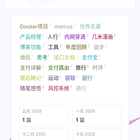
2023-08-03
1
2
1
Docker项目
memos
世界名著
1
1
1
2
产品经理
人行
内网穿透
几米漫画
2
2
3
3
博客功能
工具
年度回顾
徒步
1
1
3
1
微信
思考
接口文档
支付宝
3
1
1
1
支付详解
支付路由
旅行
时评
4
1
1
1
观后随记
运动
银联
银行
6
1
1
随笔感悟
风控系统
骑行
五月 2026
一月 2026
1
1
篇
篇
十二月 2025
十月 2025