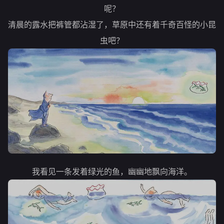
呢？
清晨的露水把裤管都沾湿了，草原中还有着千奇百怪的小昆
虫吧？
我看见一条发着绿光的鱼，幽幽地飘向海洋。