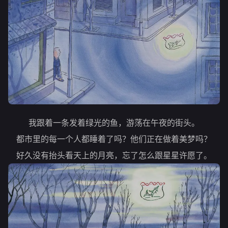
我跟着一条发着绿光的鱼，游荡在午夜的街头。
都市里的每一个人都睡着了吗？他们正在做着美梦吗？
好久没有抬头看天上的月亮，忘了怎么跟星星许愿了。