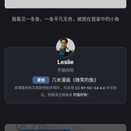
我看见一条鱼，一条平凡无奇，被困在我家中的小鱼
Leslie
不屈向阳
几米漫画《微笑的鱼》
原创
本博客所有文章除特别声明外，均采用
CC BY-NC-SA 4.0
许可协
议。转载请注明来自
阿猫阿狗
！